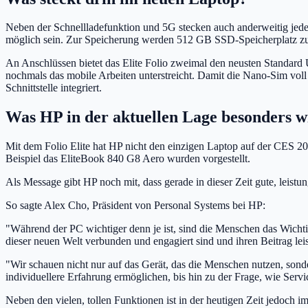
Neben der Schnellladefunktion und 5G stecken auch anderweitig je
möglich sein. Zur Speicherung werden 512 GB SSD-Speicherplatz zu
An Anschlüssen bietet das Elite Folio zweimal den neusten Standard 
nochmals das mobile Arbeiten unterstreicht. Damit die Nano-Sim vol
Schnittstelle integriert.
Was HP in der aktuellen Lage besonders wi
Mit dem Folio Elite hat HP nicht den einzigen Laptop auf der CES 
Beispiel das EliteBook 840 G8 Aero wurden vorgestellt.
Als Message gibt HP noch mit, dass gerade in dieser Zeit gute, leist
So sagte Alex Cho, Präsident von Personal Systems bei HP:
"Während der PC wichtiger denn je ist, sind die Menschen das Wichti
dieser neuen Welt verbunden und engagiert sind und ihren Beitrag lei
"Wir schauen nicht nur auf das Gerät, das die Menschen nutzen, sonder
individuellere Erfahrung ermöglichen, bis hin zu der Frage, wie Ser
Neben den vielen, tollen Funktionen ist in der heutigen Zeit jedoch 