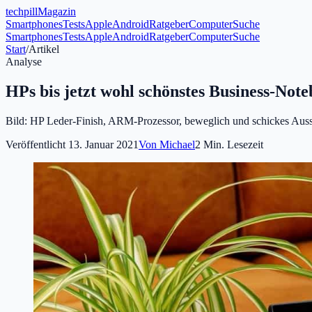
tech
pill
Magazin
Smartphones
Tests
Apple
Android
Ratgeber
Computer
Suche
Smartphones
Tests
Apple
Android
Ratgeber
Computer
Suche
Start
/
Artikel
Analyse
HPs bis jetzt wohl schönstes Business-Note
Bild: HP Leder-Finish, ARM-Prozessor, beweglich und schickes Auss
Veröffentlicht
13. Januar 2021
Von
Michael
2
Min. Lesezeit