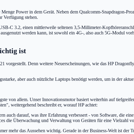
de Menge Power in dem Gerät. Neben dem Qualcomm-Snapdragon-Prozes
r Verfügung stehen.
USB-C 3.2, einen mittlerweile seltenen 3,5-Millimeter-Kopfhöreransch
l ausgenutzt werden kann, ist sowohl ein 4G-, also auch 5G-Modul vo
chtig ist
2021 vorgestellt. Denn weitere Neuerscheinungen, wie das HP Dragonfl
ungsstarke, aber auch nützliche Laptops benötigt werden, um in der akt
gste von allem. Unser Innovationsmotor basiert weiterhin auf tiefgrei
sten", weitergehend beschreibt er, worauf HP achtet:
n auch darauf, was ihre Erfahrung verbessert - von Software, die eine 
vices die Überwachung und Verwaltung von Geräten für eine Vielzahl vo
immer mehr das Aussehen wichtig. Gerade in der Business-Welt ist der 