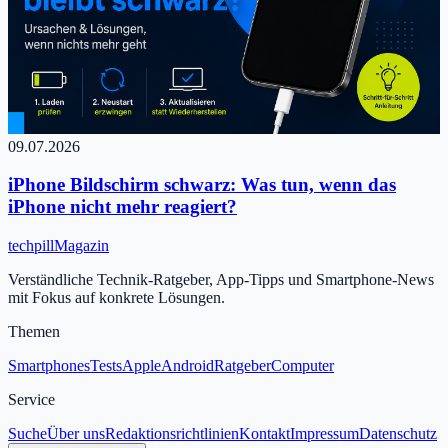
09.07.2026
iPhone Bildschirm schwarz: Was tun, wenn das
iPhone nicht mehr reagiert?
tech
pill
Magazin
Verständliche Technik-Ratgeber, App-Tipps und Smartphone-News
mit Fokus auf konkrete Lösungen.
Themen
Smartphones
Tests
Apple
Android
Ratgeber
Computer
Service
Suche
Über uns
Redaktionsrichtlinien
Kontakt
Impressum
Datenschutz