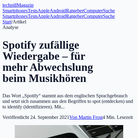
tech
pill
Magazin
Smartphones
Tests
Apple
Android
Ratgeber
Computer
Suche
Smartphones
Tests
Apple
Android
Ratgeber
Computer
Suche
Start
/
Artikel
Analyse
Spotify zufällige
Wiedergabe – für
mehr Abwechslung
beim Musikhören
Das Wort „Spotify“ stammt aus dem englischen Sprachgebrauch
und setzt sich zusammen aus den Begriffen to spot (entdecken) und
to identify (identifizieren). Mit...
Veröffentlicht
24. September 2021
Von
Martin Frost
4
Min. Lesezeit