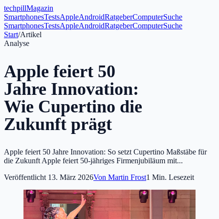
tech
pill
Magazin
Smartphones
Tests
Apple
Android
Ratgeber
Computer
Suche
Smartphones
Tests
Apple
Android
Ratgeber
Computer
Suche
Start
/
Artikel
Analyse
Apple feiert 50
Jahre Innovation:
Wie Cupertino die
Zukunft prägt
Apple feiert 50 Jahre Innovation: So setzt Cupertino Maßstäbe für
die Zukunft Apple feiert 50-jähriges Firmenjubiläum mit...
Veröffentlicht
13. März 2026
Von
Martin Frost
1
Min. Lesezeit