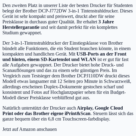
Den zweiten Platz in unserer Liste der besten Drucker für Studenten
belegt der Brother DCP-J772DW 3-in-1 Tintenstrahldrucker. Dieses
Gerät ist sehr kompakt und preiswert, druckt aber für seine
Preisklasse in durchaus guter Qualität. Ihr erhaltet
3 Jahre
Herstellergarantie
und seit damit perfekt für ein komplettes
Studium gewappnet.
Der 3-in-1-Tintenstrahldrucker der Einstiegsklasse von Brother
bündelt alle Funktionen, die ein Student brauchen könnte, in einem
kompakten und handlichen Gerät. Mit
USB-Ports an der Front
und hinten, einem SD-Kartenslot und WLAN
ist er gut für fast
alle Aufgaben gewappnet. Der Drucker bietet hohe Druck- und
Scanauflösungen und das zu einem sehr günstigen Preis. Im
Vergleich zum Testsieger dem Brother DCPJ110DW druckt dieses
Modell etwas langsamer mit 12 Seiten pro Minute in Schwarzweiß,
allerdings erscheinen Duplex-Dokumente gestochen scharf und
konsistent und Fotos auf Hochglanzpapier sehen für ein Budget-
Modell dieser Preisklasse verblüffend gut aus.
Natürlich unterstützt der Drucker auch
Airplay, Google Cloud
Print oder das Brother eigene iPrint&Scan
. Steuern lässt sich das
ganze bequem über ein 6,8 cm Touchscreen-farbdisplay.
Jetzt auf Amazon anschauen