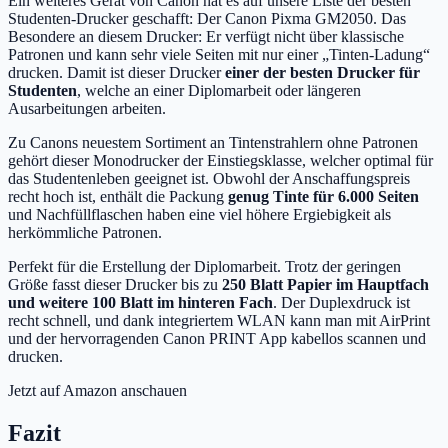
Ein weiteres Gerät von Canon hat es auf unsere Liste der besten
Studenten-Drucker geschafft: Der Canon Pixma GM2050. Das
Besondere an diesem Drucker: Er verfügt nicht über klassische
Patronen und kann sehr viele Seiten mit nur einer „Tinten-Ladung“
drucken. Damit ist dieser Drucker
einer der besten Drucker für
Studenten
, welche an einer Diplomarbeit oder längeren
Ausarbeitungen arbeiten.
Zu Canons neuestem Sortiment an Tintenstrahlern ohne Patronen
gehört dieser Monodrucker der Einstiegsklasse, welcher optimal für
das Studentenleben geeignet ist. Obwohl der Anschaffungspreis
recht hoch ist, enthält die Packung
genug Tinte für 6.000 Seiten
und Nachfüllflaschen haben eine viel höhere Ergiebigkeit als
herkömmliche Patronen.
Perfekt für die Erstellung der Diplomarbeit. Trotz der geringen
Größe fasst dieser Drucker bis zu
250 Blatt Papier im Hauptfach
und weitere 100 Blatt im hinteren Fach
. Der Duplexdruck ist
recht schnell, und dank integriertem WLAN kann man mit AirPrint
und der hervorragenden Canon PRINT App kabellos scannen und
drucken.
Jetzt auf Amazon anschauen
Fazit