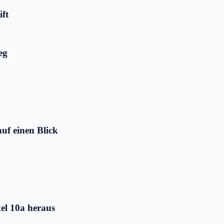
ift
eg
uf einen Blick
el 10a heraus