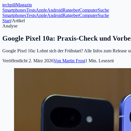
tech
pill
Magazin
Smartphones
Tests
Apple
Android
Ratgeber
Computer
Suche
Smartphones
Tests
Apple
Android
Ratgeber
Computer
Suche
Start
/
Artikel
Analyse
Google Pixel 10a: Praxis-Check und Vorbes
Google Pixel 10a: Lohnt sich der Frühstart? Alle Infos zum Release u
Veröffentlicht
2. März 2026
Von
Martin Frost
1
Min. Lesezeit