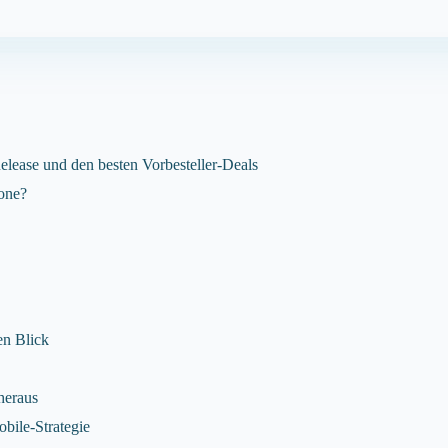
Release und den besten Vorbesteller-Deals
hone?
en Blick
heraus
obile-Strategie