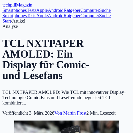
tech
pill
Magazin
Smartphones
Tests
Apple
Android
Ratgeber
Computer
Suche
Smartphones
Tests
Apple
Android
Ratgeber
Computer
Suche
Start
/
Artikel
Analyse
TCL NXTPAPER
AMOLED: Ein
Display für Comic-
und Lesefans
TCL NXTPAPER AMOLED: Wie TCL mit innovativer Display-
Technologie Comic-Fans und Lesefreunde begeistert TCL
kombiniert...
Veröffentlicht
3. März 2026
Von
Martin Frost
2
Min. Lesezeit