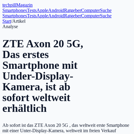
tech
pill
Magazin
Smartphones
Tests
Apple
Android
Ratgeber
Computer
Suche
Smartphones
Tests
Apple
Android
Ratgeber
Computer
Suche
Start
/
Artikel
Analyse
ZTE Axon 20 5G,
Das erstes
Smartphone mit
Under-Display-
Kamera, ist ab
sofort weltweit
erhältlich
Ab sofort ist das ZTE Axon 20 5G , das weltweit erste Smartphone
mit einer Unter-Display-Kamera, weltweit im freien Verkauf