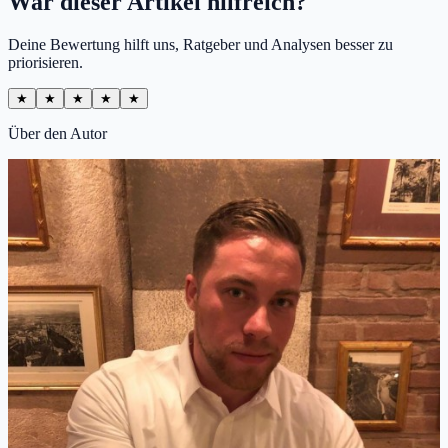
War dieser Artikel hilfreich?
Deine Bewertung hilft uns, Ratgeber und Analysen besser zu
priorisieren.
★
★
★
★
★
Über den Autor