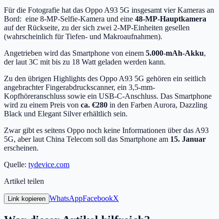
Für die Fotografie hat das Oppo A93 5G insgesamt vier Kameras an
Bord: eine 8-MP-Selfie-Kamera und eine
48-MP-Hauptkamera
auf der Rückseite, zu der sich zwei 2-MP-Einheiten gesellen
(wahrscheinlich für Tiefen- und Makroaufnahmen).
Angetrieben wird das Smartphone von einem
5.000-mAh-Akku
,
der laut 3C mit bis zu 18 Watt geladen werden kann.
Zu den übrigen Highlights des Oppo A93 5G gehören ein seitlich
angebrachter Fingerabdruckscanner, ein 3,5-mm-
Kopfhöreranschluss sowie ein USB-C-Anschluss. Das Smartphone
wird zu einem Preis von
ca. €280
in den Farben Aurora, Dazzling
Black und Elegant Silver erhältlich sein.
Zwar gibt es seitens Oppo noch keine Informationen über das A93
5G, aber laut China Telecom soll das Smartphone am
15. Januar
erscheinen.
Quelle:
tydevice.com
Artikel teilen
WhatsApp
Facebook
X
Link kopieren