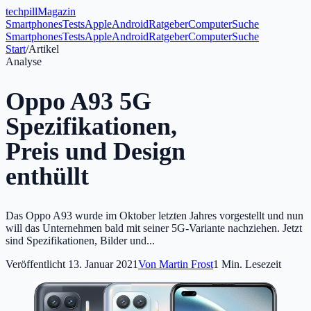
tech
pill
Magazin
Smartphones
Tests
Apple
Android
Ratgeber
Computer
Suche
Smartphones
Tests
Apple
Android
Ratgeber
Computer
Suche
Start
/
Artikel
Analyse
Oppo A93 5G
Spezifikationen,
Preis und Design
enthüllt
Das Oppo A93 wurde im Oktober letzten Jahres vorgestellt und nun
will das Unternehmen bald mit seiner 5G-Variante nachziehen. Jetzt
sind Spezifikationen, Bilder und...
Veröffentlicht
13. Januar 2021
Von
Martin Frost
1
Min. Lesezeit