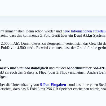
t immer näher. Denn schon wieder sind
neue Informationen aufgetau
ng zeigt, dass das kommende Z Fold-Gerät über ein
Dual-Akku-System
.060 mAh). Durch dieses Zweiergespann verteilt sich das Gewicht des 
 Fold2 von 4.500 mAh. Es wird vermutet, dass der Grund für die
geri
s
asser- und Staubbeständigkeit
und mit der
Modellnummer SM-F91
 als auch das Galaxy Z Flip2 (oder Z Flip3) erscheinen. Andere Beri
eigen.
ber die Unterstützung von
S-Pen-Eingaben
- und das ohne einen Steck
erichtet, dass das Z Fold 3 mit 256 GB Speicher erscheinen würde, w