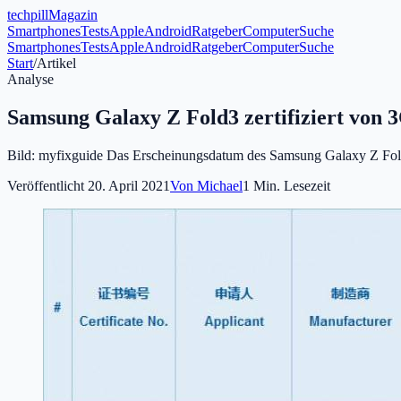
tech
pill
Magazin
Smartphones
Tests
Apple
Android
Ratgeber
Computer
Suche
Smartphones
Tests
Apple
Android
Ratgeber
Computer
Suche
Start
/
Artikel
Analyse
Samsung Galaxy Z Fold3 zertifiziert von
Bild: myfixguide Das Erscheinungsdatum des Samsung Galaxy Z Fold 
Veröffentlicht
20. April 2021
Von
Michael
1
Min. Lesezeit