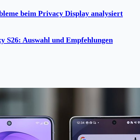
bleme beim Privacy Display analysiert
axy S26: Auswahl und Empfehlungen