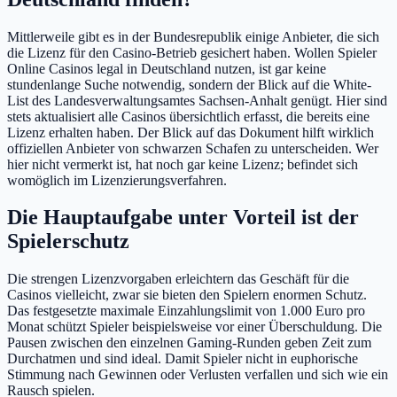
Mittlerweile gibt es in der Bundesrepublik einige Anbieter, die sich
die Lizenz für den Casino-Betrieb gesichert haben. Wollen Spieler
Online Casinos legal in Deutschland nutzen, ist gar keine
stundenlange Suche notwendig, sondern der Blick auf die White-
List des Landesverwaltungsamtes Sachsen-Anhalt genügt. Hier sind
stets aktualisiert alle Casinos übersichtlich erfasst, die bereits eine
Lizenz erhalten haben. Der Blick auf das Dokument hilft wirklich
offiziellen Anbieter von schwarzen Schafen zu unterscheiden. Wer
hier nicht vermerkt ist, hat noch gar keine Lizenz; befindet sich
womöglich im Lizenzierungsverfahren.
Die Hauptaufgabe unter Vorteil ist der
Spielerschutz
Die strengen Lizenzvorgaben erleichtern das Geschäft für die
Casinos vielleicht, zwar sie bieten den Spielern enormen Schutz.
Das festgesetzte maximale Einzahlungslimit von 1.000 Euro pro
Monat schützt Spieler beispielsweise vor einer Überschuldung. Die
Pausen zwischen den einzelnen Gaming-Runden geben Zeit zum
Durchatmen und sind ideal. Damit Spieler nicht in euphorische
Stimmung nach Gewinnen oder Verlusten verfallen und sich wie ein
Rausch spielen.