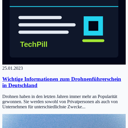
25.01.2023
Wichtige Informationen zum Drohnenführerschein
in Deutschland
Drohnen haben in den letzten Jahren immer mehr an Popularität
gewonnen. Sie werden sowohl von Privatpersonen als auch von
Unternehmen für unterschiedlichste Zwecke...