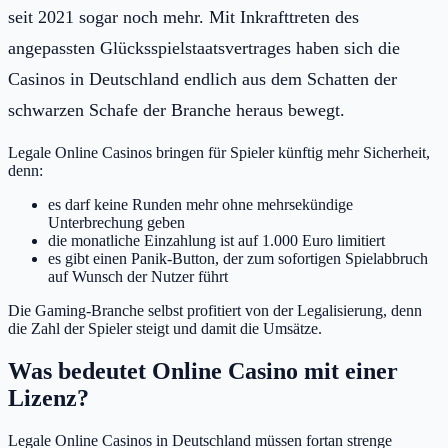
seit 2021 sogar noch mehr. Mit Inkrafttreten des
angepassten Glücksspielstaatsvertrages haben sich die
Casinos in Deutschland endlich aus dem Schatten der
schwarzen Schafe der Branche heraus bewegt.
Legale Online Casinos bringen für Spieler künftig mehr Sicherheit,
denn:
es darf keine Runden mehr ohne mehrsekündige
Unterbrechung geben
die monatliche Einzahlung ist auf 1.000 Euro limitiert
es gibt einen Panik-Button, der zum sofortigen Spielabbruch
auf Wunsch der Nutzer führt
Die Gaming-Branche selbst profitiert von der Legalisierung, denn
die Zahl der Spieler steigt und damit die Umsätze.
Was bedeutet Online Casino mit einer
Lizenz?
Legale Online Casinos in Deutschland müssen fortan strenge