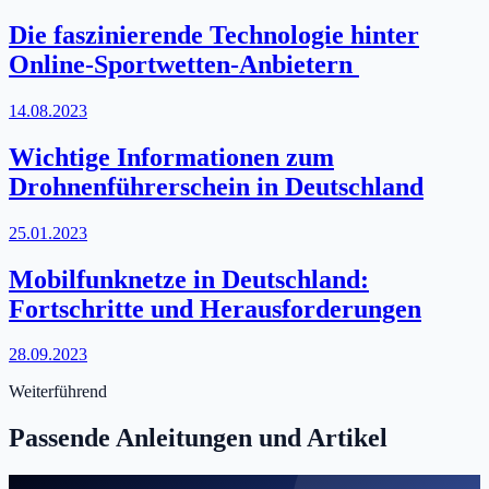
Die faszinierende Technologie hinter
Online-Sportwetten-Anbietern
14.08.2023
Wichtige Informationen zum
Drohnenführerschein in Deutschland
25.01.2023
Mobilfunknetze in Deutschland:
Fortschritte und Herausforderungen
28.09.2023
Weiterführend
Passende Anleitungen und Artikel