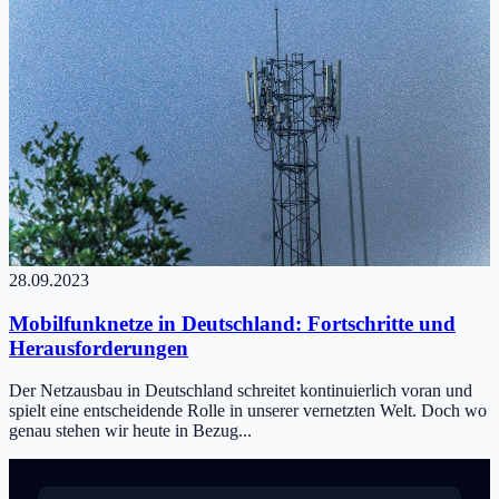
28.09.2023
Mobilfunknetze in Deutschland: Fortschritte und
Herausforderungen
Der Netzausbau in Deutschland schreitet kontinuierlich voran und
spielt eine entscheidende Rolle in unserer vernetzten Welt. Doch wo
genau stehen wir heute in Bezug...