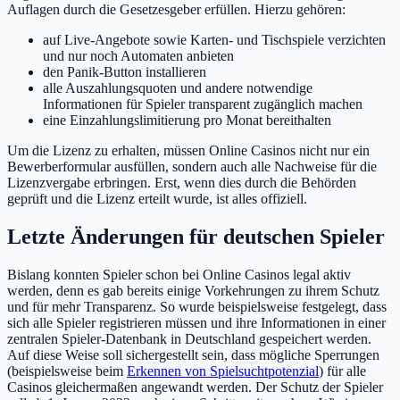
Auflagen durch die Gesetzesgeber erfüllen. Hierzu gehören:
auf Live-Angebote sowie Karten- und Tischspiele verzichten
und nur noch Automaten anbieten
den Panik-Button installieren
alle Auszahlungsquoten und andere notwendige
Informationen für Spieler transparent zugänglich machen
eine Einzahlungslimitierung pro Monat bereithalten
Um die Lizenz zu erhalten, müssen Online Casinos nicht nur ein
Bewerberformular ausfüllen, sondern auch alle Nachweise für die
Lizenzvergabe erbringen. Erst, wenn dies durch die Behörden
geprüft und die Lizenz erteilt wurde, ist alles offiziell.
Letzte Änderungen für deutschen Spieler
Bislang konnten Spieler schon bei Online Casinos legal aktiv
werden, denn es gab bereits einige Vorkehrungen zu ihrem Schutz
und für mehr Transparenz. So wurde beispielsweise festgelegt, dass
sich alle Spieler registrieren müssen und ihre Informationen in einer
zentralen Spieler-Datenbank in Deutschland gespeichert werden.
Auf diese Weise soll sichergestellt sein, dass mögliche Sperrungen
(beispielsweise beim
Erkennen von Spielsuchtpotenzial
) für alle
Casinos gleichermaßen angewandt werden. Der Schutz der Spieler