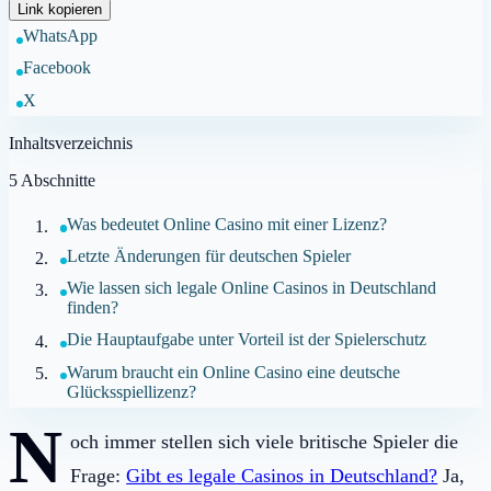
Link kopieren
WhatsApp
Facebook
X
Inhaltsverzeichnis
5
Abschnitte
Was bedeutet Online Casino mit einer Lizenz?
Letzte Änderungen für deutschen Spieler
Wie lassen sich legale Online Casinos in Deutschland
finden?
Die Hauptaufgabe unter Vorteil ist der Spielerschutz
Warum braucht ein Online Casino eine deutsche
Glücksspiellizenz?
N
och immer stellen sich viele britische Spieler die
Frage:
Gibt es legale Casinos in Deutschland?
Ja,