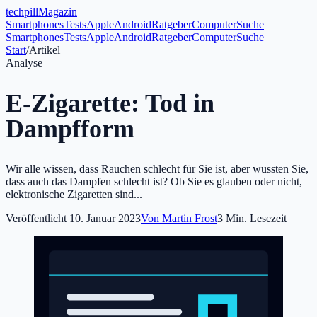
tech
pill
Magazin
Smartphones
Tests
Apple
Android
Ratgeber
Computer
Suche
Smartphones
Tests
Apple
Android
Ratgeber
Computer
Suche
Start
/
Artikel
Analyse
E-Zigarette: Tod in
Dampfform
Wir alle wissen, dass Rauchen schlecht für Sie ist, aber wussten Sie,
dass auch das Dampfen schlecht ist? Ob Sie es glauben oder nicht,
elektronische Zigaretten sind...
Veröffentlicht
10. Januar 2023
Von
Martin Frost
3
Min. Lesezeit