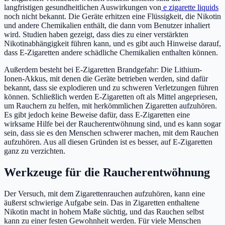
langfristigen gesundheitlichen Auswirkungen von
e zigarette liquids
noch nicht bekannt. Die Geräte erhitzen eine Flüssigkeit, die Nikotin
und andere Chemikalien enthält, die dann vom Benutzer inhaliert
wird. Studien haben gezeigt, dass dies zu einer verstärkten
Nikotinabhängigkeit führen kann, und es gibt auch Hinweise darauf,
dass E-Zigaretten andere schädliche Chemikalien enthalten können.
Außerdem besteht bei E-Zigaretten Brandgefahr: Die Lithium-
Ionen-Akkus, mit denen die Geräte betrieben werden, sind dafür
bekannt, dass sie explodieren und zu schweren Verletzungen führen
können. Schließlich werden E-Zigaretten oft als Mittel angepriesen,
um Rauchern zu helfen, mit herkömmlichen Zigaretten aufzuhören.
Es gibt jedoch keine Beweise dafür, dass E-Zigaretten eine
wirksame Hilfe bei der Raucherentwöhnung sind, und es kann sogar
sein, dass sie es den Menschen schwerer machen, mit dem Rauchen
aufzuhören. Aus all diesen Gründen ist es besser, auf E-Zigaretten
ganz zu verzichten.
Werkzeuge für die Raucherentwöhnung
Der Versuch, mit dem Zigarettenrauchen aufzuhören, kann eine
äußerst schwierige Aufgabe sein. Das in Zigaretten enthaltene
Nikotin macht in hohem Maße süchtig, und das Rauchen selbst
kann zu einer festen Gewohnheit werden. Für viele Menschen