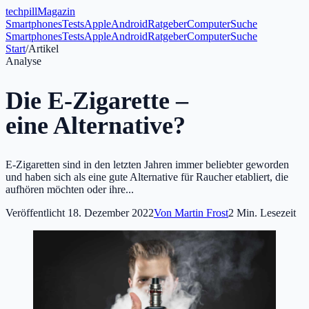
tech
pill
Magazin
Smartphones
Tests
Apple
Android
Ratgeber
Computer
Suche
Smartphones
Tests
Apple
Android
Ratgeber
Computer
Suche
Start
/
Artikel
Analyse
Die E-Zigarette –
eine Alternative?
E-Zigaretten sind in den letzten Jahren immer beliebter geworden
und haben sich als eine gute Alternative für Raucher etabliert, die
aufhören möchten oder ihre...
Veröffentlicht
18. Dezember 2022
Von
Martin Frost
2
Min. Lesezeit