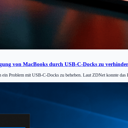
digung von MacBooks durch USB-C-Docks zu verhinde
um ein Problem mit USB-C-Docks zu beheben. Laut ZDNet konnte das Pr