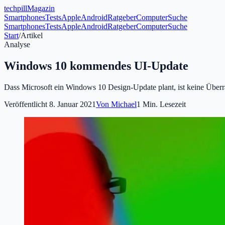
tech
pill
Magazin
Smartphones
Tests
Apple
Android
Ratgeber
Computer
Suche
Smartphones
Tests
Apple
Android
Ratgeber
Computer
Suche
Start
/
Artikel
Analyse
Windows 10 kommendes UI-Update
Dass Microsoft ein Windows 10 Design-Update plant, ist keine Über
Veröffentlicht
8. Januar 2021
Von
Michael
1
Min. Lesezeit