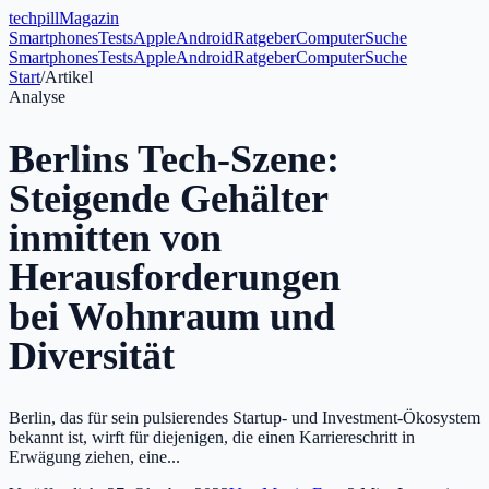
tech
pill
Magazin
Smartphones
Tests
Apple
Android
Ratgeber
Computer
Suche
Smartphones
Tests
Apple
Android
Ratgeber
Computer
Suche
Start
/
Artikel
Analyse
Berlins Tech-Szene:
Steigende Gehälter
inmitten von
Herausforderungen
bei Wohnraum und
Diversität
Berlin, das für sein pulsierendes Startup- und Investment-Ökosystem
bekannt ist, wirft für diejenigen, die einen Karriereschritt in
Erwägung ziehen, eine...