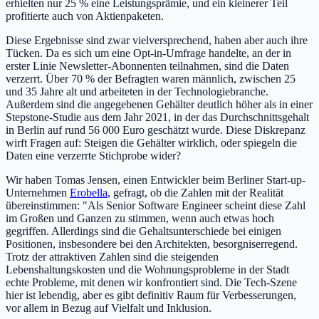
erhielten nur 25 % eine Leistungsprämie, und ein kleinerer Teil
profitierte auch von Aktienpaketen.
Diese Ergebnisse sind zwar vielversprechend, haben aber auch ihre
Tücken. Da es sich um eine Opt-in-Umfrage handelte, an der in
erster Linie Newsletter-Abonnenten teilnahmen, sind die Daten
verzerrt. Über 70 % der Befragten waren männlich, zwischen 25
und 35 Jahre alt und arbeiteten in der Technologiebranche.
Außerdem sind die angegebenen Gehälter deutlich höher als in einer
Stepstone-Studie aus dem Jahr 2021, in der das Durchschnittsgehalt
in Berlin auf rund 56 000 Euro geschätzt wurde. Diese Diskrepanz
wirft Fragen auf: Steigen die Gehälter wirklich, oder spiegeln die
Daten eine verzerrte Stichprobe wider?
Wir haben Tomas Jensen, einen Entwickler beim Berliner Start-up-
Unternehmen
Erobella
, gefragt, ob die Zahlen mit der Realität
übereinstimmen: "Als Senior Software Engineer scheint diese Zahl
im Großen und Ganzen zu stimmen, wenn auch etwas hoch
gegriffen. Allerdings sind die Gehaltsunterschiede bei einigen
Positionen, insbesondere bei den Architekten, besorgniserregend.
Trotz der attraktiven Zahlen sind die steigenden
Lebenshaltungskosten und die Wohnungsprobleme in der Stadt
echte Probleme, mit denen wir konfrontiert sind. Die Tech-Szene
hier ist lebendig, aber es gibt definitiv Raum für Verbesserungen,
vor allem in Bezug auf Vielfalt und Inklusion.