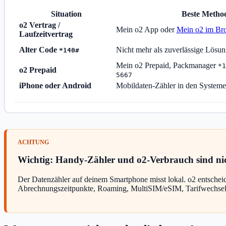
Situation
Beste Metho
o2 Vertrag /
Mein o2 App oder
Mein o2 im Br
Laufzeitvertrag
Alter Code
Nicht mehr als zuverlässige Lösun
*140#
Mein o2 Prepaid, Packmanager
*1
o2 Prepaid
5667
iPhone oder Android
Mobildaten-Zähler in den Systeme
Wichtig: Handy-Zähler und o2-Verbrauch sind nic
Der Datenzähler auf deinem Smartphone misst lokal. o2 entschei
Abrechnungszeitpunkte, Roaming, MultiSIM/eSIM, Tarifwechsel