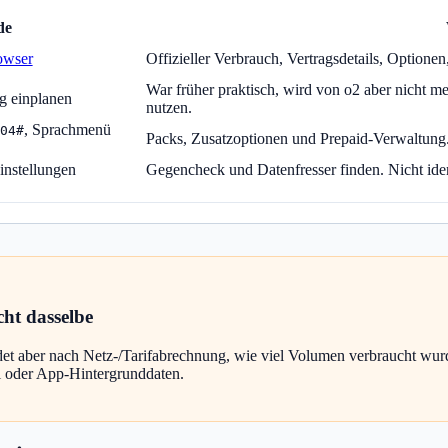
de
owser
Offizieller Verbrauch, Vertragsdetails, Option
War früher praktisch, wird von o2 aber nicht m
g einplanen
nutzen.
, Sprachmenü
04#
Packs, Zusatzoptionen und Prepaid-Verwaltung.
instellungen
Gegencheck und Datenfresser finden. Nicht iden
ht dasselbe
det aber nach Netz-/Tarifabrechnung, wie viel Volumen verbraucht wu
 oder App-Hintergrunddaten.