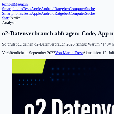
tech
pill
Magazin
Smartphones
Tests
Apple
Android
Ratgeber
Computer
Suche
Smartphones
Tests
Apple
Android
Ratgeber
Computer
Suche
Start
/
Artikel
Analyse
o2-Datenverbrauch abfragen: Code, App un
So prüfst du deinen o2-Datenverbrauch 2026 richtig: Warum *140# nic
Veröffentlicht
1. September 2023
Von
Martin Frost
Aktualisiert
12. Jul