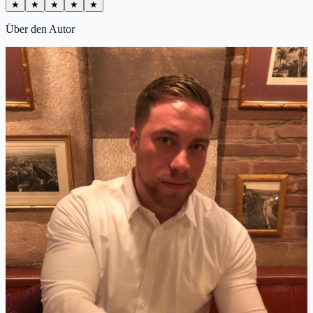
★
★
★
★
★
Über den Autor