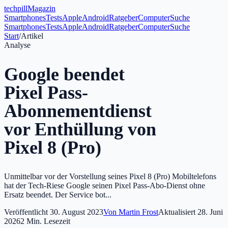
tech
pill
Magazin
Smartphones
Tests
Apple
Android
Ratgeber
Computer
Suche
Smartphones
Tests
Apple
Android
Ratgeber
Computer
Suche
Start
/
Artikel
Analyse
Google beendet
Pixel Pass-
Abonnementdienst
vor Enthüllung von
Pixel 8 (Pro)
Unmittelbar vor der Vorstellung seines Pixel 8 (Pro) Mobiltelefons
hat der Tech-Riese Google seinen Pixel Pass-Abo-Dienst ohne
Ersatz beendet. Der Service bot...
Veröffentlicht
30. August 2023
Von
Martin Frost
Aktualisiert
28. Juni
2026
2
Min. Lesezeit