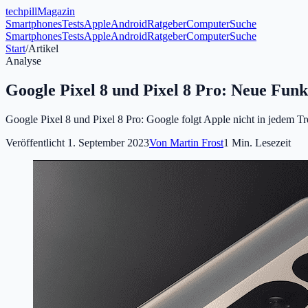
tech
pill
Magazin
Smartphones
Tests
Apple
Android
Ratgeber
Computer
Suche
Smartphones
Tests
Apple
Android
Ratgeber
Computer
Suche
Start
/
Artikel
Analyse
Google Pixel 8 und Pixel 8 Pro: Neue Funkt
Google Pixel 8 und Pixel 8 Pro: Google folgt Apple nicht in jedem Tr
Veröffentlicht
1. September 2023
Von
Martin Frost
1
Min. Lesezeit