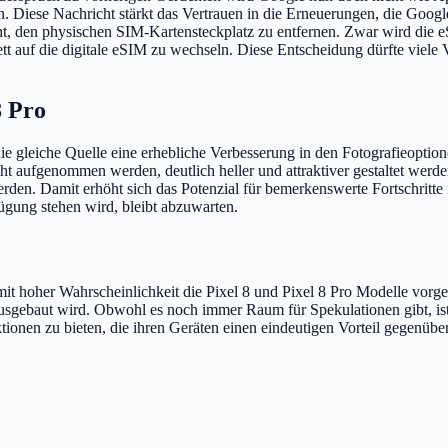
 Diese Nachricht stärkt das Vertrauen in die Erneuerungen, die Google
ht, den physischen SIM-Kartensteckplatz zu entfernen. Zwar wird die e
uf die digitale eSIM zu wechseln. Diese Entscheidung dürfte viele Ver
8 Pro
e gleiche Quelle eine erhebliche Verbesserung in den Fotografieoption
ufgenommen werden, deutlich heller und attraktiver gestaltet werden.
den. Damit erhöht sich das Potenzial für bemerkenswerte Fortschritte 
fügung stehen wird, bleibt abzuwarten.
it hoher Wahrscheinlichkeit die Pixel 8 und Pixel 8 Pro Modelle vorg
ebaut wird. Obwohl es noch immer Raum für Spekulationen gibt, ist ein
onen zu bieten, die ihren Geräten einen eindeutigen Vorteil gegenüb