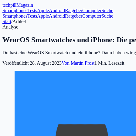
tech
pill
Magazin
Smartphones
Tests
Apple
Android
Ratgeber
Computer
Suche
Smartphones
Tests
Apple
Android
Ratgeber
Computer
Suche
Start
/
Artikel
Analyse
WearOS Smartwatches und iPhone: Die p
Du hast eine WearOS Smartwatch und ein iPhone? Dann haben wir gute
Veröffentlicht
28. August 2023
Von
Martin Frost
1
Min. Lesezeit