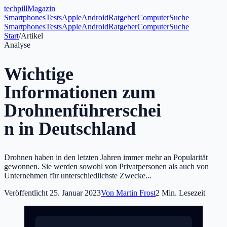
tech
pill
Magazin
Smartphones
Tests
Apple
Android
Ratgeber
Computer
Suche
Smartphones
Tests
Apple
Android
Ratgeber
Computer
Suche
Start
/
Artikel
Analyse
Wichtige
Informationen zum
Drohnenführerschei
n in Deutschland
Drohnen haben in den letzten Jahren immer mehr an Popularität
gewonnen. Sie werden sowohl von Privatpersonen als auch von
Unternehmen für unterschiedlichste Zwecke...
Veröffentlicht
25. Januar 2023
Von
Martin Frost
2
Min. Lesezeit