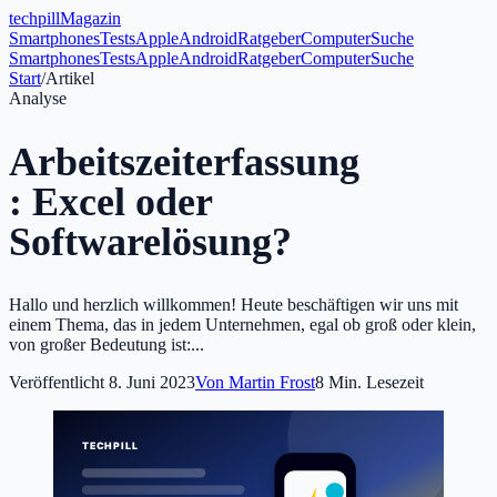
tech
pill
Magazin
Smartphones
Tests
Apple
Android
Ratgeber
Computer
Suche
Smartphones
Tests
Apple
Android
Ratgeber
Computer
Suche
Start
/
Artikel
Analyse
Arbeitszeiterfassung
: Excel oder
Softwarelösung?
Hallo und herzlich willkommen! Heute beschäftigen wir uns mit
einem Thema, das in jedem Unternehmen, egal ob groß oder klein,
von großer Bedeutung ist:...
Veröffentlicht
8. Juni 2023
Von
Martin Frost
8
Min. Lesezeit