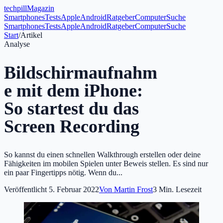
tech
pill
Magazin
Smartphones
Tests
Apple
Android
Ratgeber
Computer
Suche
Smartphones
Tests
Apple
Android
Ratgeber
Computer
Suche
Start
/
Artikel
Analyse
Bildschirmaufnahm
e mit dem iPhone:
So startest du das
Screen Recording
So kannst du einen schnellen Walkthrough erstellen oder deine
Fähigkeiten im mobilen Spielen unter Beweis stellen. Es sind nur
ein paar Fingertipps nötig. Wenn du...
Veröffentlicht
5. Februar 2022
Von
Martin Frost
3
Min. Lesezeit