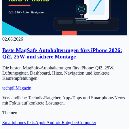
02.08.2026
Beste MagSafe-Autohalterungen fürs iPhone 2026:
Qi2, 25W und sichere Montage
Die besten MagSafe-Autohalterungen fürs iPhone: Qi2, 25W,
Lüftungsgitter, Dashboard, Hitze, Navigation und konkrete
Kaufempfehlungen.
tech
pill
Magazin
Verständliche Technik-Ratgeber, App-Tipps und Smartphone-News
mit Fokus auf konkrete Lösungen.
Themen
Smartphones
Tests
Apple
Android
Ratgeber
Computer