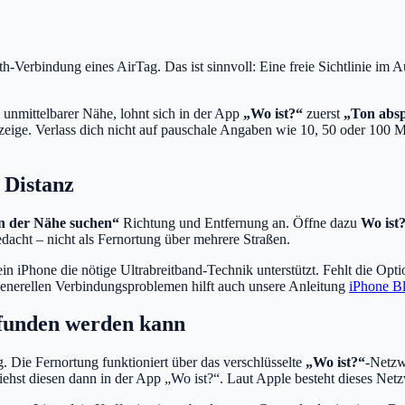
h-Verbindung eines AirTag. Das ist sinnvoll: Eine freie Sichtlinie im A
n unmittelbarer Nähe, lohnt sich in der App
„Wo ist?“
zuerst
„Ton absp
zeige. Verlass dich nicht auf pauschale Angaben wie 10, 50 oder 100 M
 Distanz
n der Nähe suchen“
Richtung und Entfernung an. Öffne dazu
Wo ist
acht – nicht als Fernortung über mehrere Straßen.
n iPhone die nötige Ultrabreitband-Technik unterstützt. Fehlt die Option
 generellen Verbindungsproblemen hilft auch unsere Anleitung
iPhone Bl
efunden werden kann
 Die Fernortung funktioniert über das verschlüsselte
„Wo ist?“
-Netzw
ehst diesen dann in der App „Wo ist?“. Laut Apple besteht dieses Netz