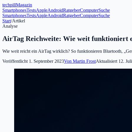
tech
pill
Magazin
Smartphones
Tests
Apple
Android
Ratgeber
Computer
Suche
Smartphones
Tests
Apple
Android
Ratgeber
Computer
Suche
Start
/
Artikel
Analyse
AirTag Reichweite: Wie weit funktioniert 
Wie weit reicht ein AirTag wirklich? So funktionieren Bluetooth, „G
Veröffentlicht
1. September 2023
Von
Martin Frost
Aktualisiert
12. Jul