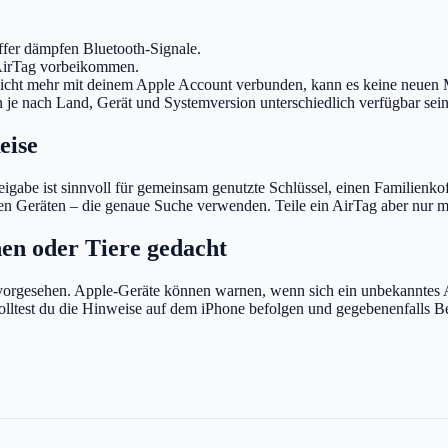
fer dämpfen Bluetooth-Signale.
AirTag vorbeikommen.
g nicht mehr mit deinem Apple Account verbunden, kann es keine neuen 
je nach Land, Gerät und Systemversion unterschiedlich verfügbar sein
eise
eigabe ist sinnvoll für gemeinsam genutzte Schlüssel, einen Familienko
ten Geräten – die genaue Suche verwenden. Teile ein AirTag aber nur mi
nen oder Tiere gedacht
vorgesehen. Apple-Geräte können warnen, wenn sich ein unbekanntes A
o solltest du die Hinweise auf dem iPhone befolgen und gegebenenfalls