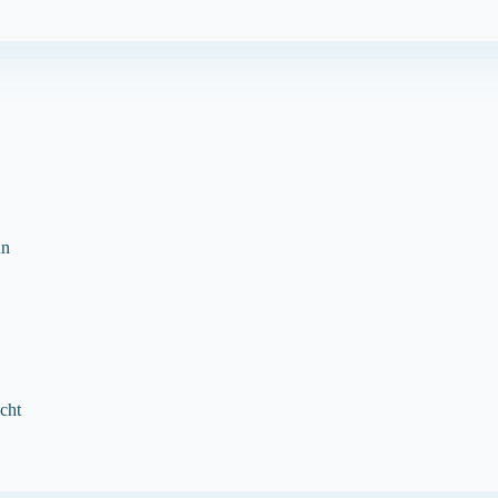
nn
cht