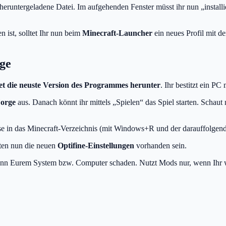
 heruntergeladene Datei. Im aufgehenden Fenster müsst ihr nun „installier
n ist, solltet Ihr nun beim
Minecraft-Launcher
ein neues Profil mit d
rge
t die neuste Version des Programmes herunter
. Ihr bestitzt ein 
Forge
aus. Danach könnt ihr mittels „Spielen“ das Spiel starten. Schaut n
se in das Minecraft-Verzeichnis (mit Windows+R und der darauffolgen
lten nun die neuen
Optifine-Einstellungen
vorhanden sein.
ann Eurem System bzw. Computer schaden. Nutzt Mods nur, wenn Ihr w