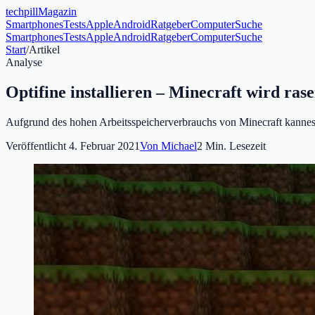
tech
pill
Magazin
Smartphones
Tests
Apple
Android
Ratgeber
Computer
Suche
Smartphones
Tests
Apple
Android
Ratgeber
Computer
Suche
Start
/
Artikel
Analyse
Optifine installieren – Minecraft wird rase
Aufgrund des hohen Arbeitsspeicherverbrauchs von Minecraft kannes v
Veröffentlicht
4. Februar 2021
Von
Michael
2
Min. Lesezeit