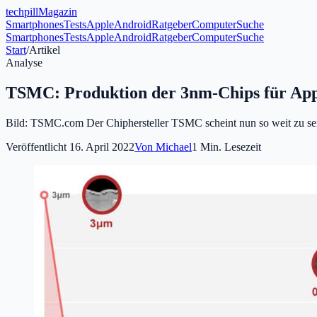
tech
pill
Magazin
Smartphones
Tests
Apple
Android
Ratgeber
Computer
Suche
Smartphones
Tests
Apple
Android
Ratgeber
Computer
Suche
Start
/
Artikel
Analyse
TSMC: Produktion der 3nm-Chips für Appl
Bild: TSMC.com Der Chiphersteller TSMC scheint nun so weit zu sein
Veröffentlicht
16. April 2022
Von
Michael
1
Min. Lesezeit