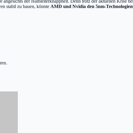
re angesichts der Halbleiterknappheit. Denn trotz der aktuellen Kris
ren stabil zu bauen, könnte
AMD und Nvidia den 5nm-Technologie
ren.