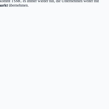
e bekommt TSMC es immer wieder hin, die Unternehmen weiter mit
markt
übernehmen.