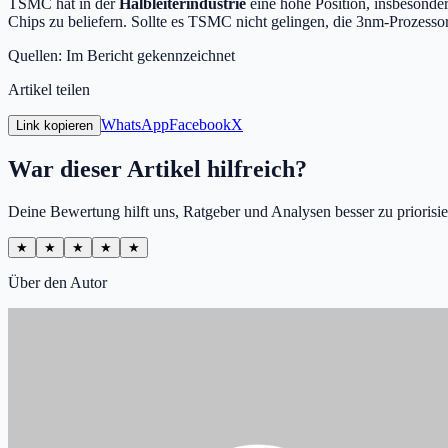
TSMC hat in der
Halbleiterindustrie
eine hohe Position, insbesonde
Chips zu beliefern. Sollte es TSMC nicht gelingen, die 3nm-Prozesso
Quellen: Im Bericht gekennzeichnet
Artikel teilen
WhatsApp
Facebook
X
Link kopieren
War dieser Artikel hilfreich?
Deine Bewertung hilft uns, Ratgeber und Analysen besser zu priorisie
★
★
★
★
★
Über den Autor