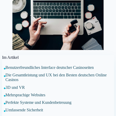
Im Artikel
Benutzerfreundliches Interface deutscher Casinoseiten
Die Gesamtleistung und UX bei den Besten deutschen Online
Casinos
3D und VR
Mehrsprachige Websites
Perfekte Systeme und Kundenbetreuung
Umfassende Sicherheit