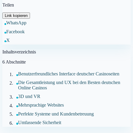
Teilen
Link kopieren
WhatsApp
Facebook
X
Inhaltsverzeichnis
6
Abschnitte
Benutzerfreundliches Interface deutscher Casinoseiten
Die Gesamtleistung und UX bei den Besten deutschen
Online Casinos
3D und VR
Mehrsprachige Websites
Perfekte Systeme und Kundenbetreuung
Umfassende Sicherheit