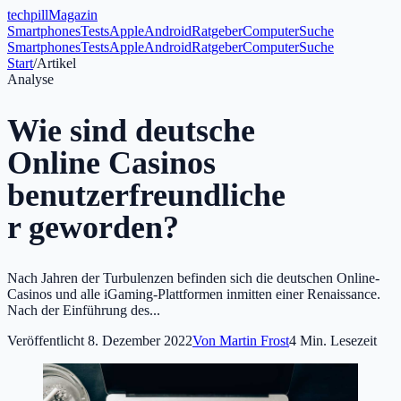
tech
pill
Magazin
Smartphones
Tests
Apple
Android
Ratgeber
Computer
Suche
Smartphones
Tests
Apple
Android
Ratgeber
Computer
Suche
Start
/
Artikel
Analyse
Wie sind deutsche
Online Casinos
benutzerfreundliche
r geworden?
Nach Jahren der Turbulenzen befinden sich die deutschen Online-
Casinos und alle iGaming-Plattformen inmitten einer Renaissance.
Nach der Einführung des...
Veröffentlicht
8. Dezember 2022
Von
Martin Frost
4
Min. Lesezeit