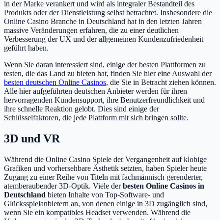
in der Marke verankert und wird als integraler Bestandteil des
Produkts oder der Dienstleistung selbst betrachtet. Insbesondere die
Online Casino Branche in Deutschland hat in den letzten Jahren
massive Veränderungen erfahren, die zu einer deutlichen
Verbesserung der UX und der allgemeinen Kundenzufriedenheit
geführt haben.
Wenn Sie daran interessiert sind, einige der besten Plattformen zu
testen, die das Land zu bieten hat, finden Sie hier eine Auswahl der
besten deutschen Online Casino
s
, die Sie in Betracht ziehen können.
Alle hier aufgeführten deutschen Anbieter werden für ihren
hervorragenden Kundensupport, ihre Benutzerfreundlichkeit und
ihre schnelle Reaktion gelobt. Dies sind einige der
Schlüsselfaktoren, die jede Plattform mit sich bringen sollte.
3D und VR
Während die Online Casino Spiele der Vergangenheit auf klobige
Grafiken und vorhersehbare Ästhetik setzten, haben Spieler heute
Zugang zu einer Reihe von Titeln mit fachmännisch gerenderter,
atemberaubender 3D-Optik. Viele der
besten Online Casinos in
Deutschland
bieten Inhalte von Top-Software- und
Glücksspielanbietern an, von denen einige in 3D zugänglich sind,
wenn Sie ein kompatibles Headset verwenden. Während die