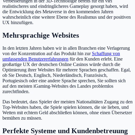
Verbesserungen in der 3D-Technologie bereits für ein viel
realistischeres und eindringlicheres Gameplay gesorgt haben, wird
die Entwicklung des Metaverse in den kommenden Jahren
wahrscheinlich eine weitere Ebene des Realismus und der positiven
UX hinzufügen.
Mehrsprachige Websites
In den letzten Jahren haben wir in allen Branchen eine Verlagerung
von der Konzentration auf das Produkt hin zur
Schaffung von
umfassenden Benutzererfahrungen
für den Kunden erlebt. Eine
großartige UX der deutschen Online Casinos würde durch die
Optimierung ihrer Websites für mehrere Sprachen geschaffen. Egal,
ob Sie Deutsch, Englisch, Niederländisch, Französisch,
Portugiesisch oder eine andere Sprache sprechen, Sie sollten sich
auf den meisten iGaming-Websites des Landes problemlos
zurechtfinden.
Das bedeutet, dass Spieler der meisten Nationalitäten Zugang zu den
Top-Websites haben, die Spiele spielen können, die sie lieben, und
Wetten mit echtem Geld abschließen können, ohne einen Übersetzer
bemühen zu müssen.
Perfekte Systeme und Kundenbetreuung