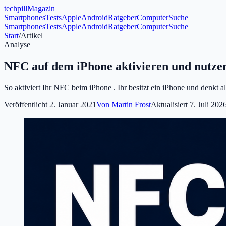
tech
pill
Magazin
Smartphones
Tests
Apple
Android
Ratgeber
Computer
Suche
Smartphones
Tests
Apple
Android
Ratgeber
Computer
Suche
Start
/
Artikel
Analyse
NFC auf dem iPhone aktivieren und nutze
So aktiviert Ihr NFC beim iPhone . Ihr besitzt ein iPhone und denkt 
Veröffentlicht
2. Januar 2021
Von
Martin Frost
Aktualisiert
7. Juli 202