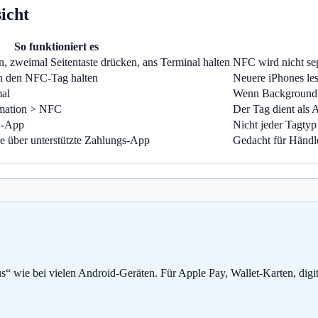
icht
So funktioniert es
n, zweimal Seitentaste drücken, ans Terminal halten
NFC wird nicht sep
n den NFC-Tag halten
Neuere iPhones les
al
Wenn Background T
mation > NFC
Der Tag dient als A
C-App
Nicht jeder Tagtyp 
e über unterstützte Zahlungs-App
Gedacht für Händl
s“ wie bei vielen Android-Geräten. Für Apple Pay, Wallet-Karten, dig