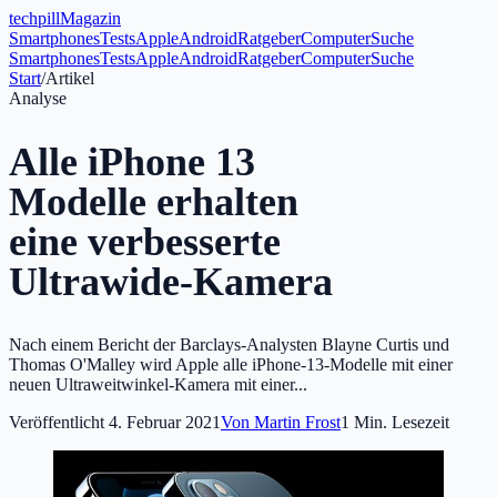
tech
pill
Magazin
Smartphones
Tests
Apple
Android
Ratgeber
Computer
Suche
Smartphones
Tests
Apple
Android
Ratgeber
Computer
Suche
Start
/
Artikel
Analyse
Alle iPhone 13
Modelle erhalten
eine verbesserte
Ultrawide-Kamera
Nach einem Bericht der Barclays-Analysten Blayne Curtis und
Thomas O'Malley wird Apple alle iPhone-13-Modelle mit einer
neuen Ultraweitwinkel-Kamera mit einer...
Veröffentlicht
4. Februar 2021
Von
Martin Frost
1
Min. Lesezeit