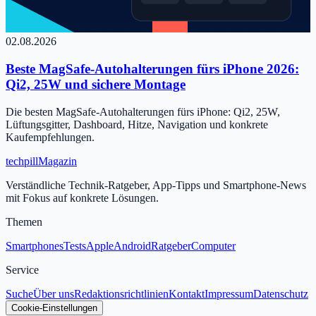
02.08.2026
Beste MagSafe-Autohalterungen fürs iPhone 2026:
Qi2, 25W und sichere Montage
Die besten MagSafe-Autohalterungen fürs iPhone: Qi2, 25W,
Lüftungsgitter, Dashboard, Hitze, Navigation und konkrete
Kaufempfehlungen.
tech
pill
Magazin
Verständliche Technik-Ratgeber, App-Tipps und Smartphone-News
mit Fokus auf konkrete Lösungen.
Themen
Smartphones
Tests
Apple
Android
Ratgeber
Computer
Service
Suche
Über uns
Redaktionsrichtlinien
Kontakt
Impressum
Datenschutz
Cookie-Einstellungen