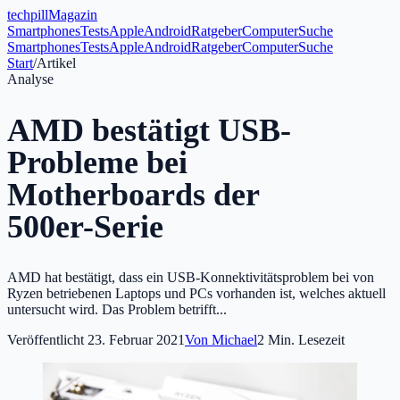
tech
pill
Magazin
Smartphones
Tests
Apple
Android
Ratgeber
Computer
Suche
Smartphones
Tests
Apple
Android
Ratgeber
Computer
Suche
Start
/
Artikel
Analyse
AMD bestätigt USB-
Probleme bei
Motherboards der
500er-Serie
AMD hat bestätigt, dass ein USB-Konnektivitätsproblem bei von
Ryzen betriebenen Laptops und PCs vorhanden ist, welches aktuell
untersucht wird. Das Problem betrifft...
Veröffentlicht
23. Februar 2021
Von
Michael
2
Min. Lesezeit