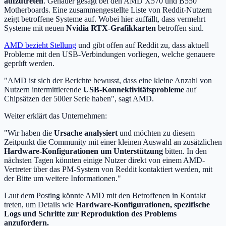
aufzutreten
. Genauer gesagt bei den AMD X570 und B550
Motherboards. Eine zusammengestellte Liste von Reddit-Nutzern
zeigt betroffene Systeme auf. Wobei hier auffällt, dass vermehrt
Systeme mit neuen
Nvidia RTX-Grafikkarten
betroffen sind.
AMD bezieht Stellung
und gibt offen auf Reddit zu, dass aktuell
Probleme mit den USB-Verbindungen vorliegen, welche genauere
geprüft werden.
"AMD ist sich der Berichte bewusst, dass eine kleine Anzahl von
Nutzern intermittierende
USB-Konnektivitätsprobleme
auf
Chipsätzen der 500er Serie haben", sagt AMD.
Weiter erklärt das Unternehmen:
"Wir haben die
Ursache analysiert
und möchten zu diesem
Zeitpunkt die Community mit einer kleinen Auswahl an zusätzlichen
Hardware-Konfigurationen um Unterstützung
bitten. In den
nächsten Tagen könnten einige Nutzer direkt von einem AMD-
Vertreter über das PM-System von Reddit kontaktiert werden, mit
der Bitte um weitere Informationen."
Laut dem Posting könnte AMD mit den Betroffenen in Kontakt
treten, um Details wie
Hardware-Konfigurationen, spezifische
Logs und Schritte zur Reproduktion des Problems
anzufordern.