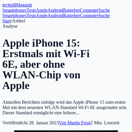
tech
pill
Magazin
Smartphones
Tests
Apple
Android
Ratgeber
Computer
Suche
Smartphones
Tests
Apple
Android
Ratgeber
Computer
Suche
Start
/
Artikel
Analyse
Apple iPhone 15:
Erstmals mit Wi-Fi
6E, aber ohne
WLAN-Chip von
Apple
Aktuellen Berichten zufolge wird das Apple iPhone 15 zum ersten
Mal mit dem neuesten WLAN-Standard Wi-Fi 6E ausgestattet sein.
Dieser Standard ermöglicht eine höhere...
Veröffentlicht
28. Januar 2023
Von
Martin Frost
2
Min. Lesezeit