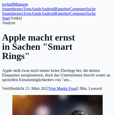
tech
pill
Magazin
Smartphones
Tests
Apple
Android
Ratgeber
Computer
Suche
Smartphones
Tests
Apple
Android
Ratgeber
Computer
Suche
Start
/
Artikel
Analyse
Apple macht ernst
in Sachen "Smart
Rings"
Apple stellt zwar noch immer keine Eheringe her, die deinen
Ehepartner ausspionieren, doch das Unternehmen forscht weiter an
speziellen Einsatzmöglichkeiten von "am...
Veröffentlicht
15. März 2022
Von
Martin Frost
3
Min. Lesezeit