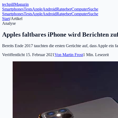
tech
pill
Magazin
Smartphones
Tests
Apple
Android
Ratgeber
Computer
Suche
Smartphones
Tests
Apple
Android
Ratgeber
Computer
Suche
Start
/
Artikel
Analyse
Apples faltbares iPhone wird Berichten zuf
Bereits Ende 2017 tauchten die ersten Gerüchte auf, dass Apple ein fal
Veröffentlicht
15. Februar 2021
Von
Martin Frost
1
Min. Lesezeit