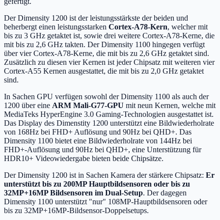
gefertigt.
Der Dimensity 1200 ist der leistungsstärkste der beiden und
beherbergt einen leistungsstarken
Cortex-A78-Kern
, welcher mit
bis zu 3 GHz getaktet ist, sowie drei weitere Cortex-A78-Kerne, die
mit bis zu 2,6 GHz takten. Der Dimensity 1100 hingegen verfügt
über vier Cortex-A78-Kerne, die mit bis zu 2,6 GHz getaktet sind.
Zusätzlich zu diesen vier Kernen ist jeder Chipsatz mit weiteren vier
Cortex-A55 Kernen ausgestattet, die mit bis zu 2,0 GHz getaktet
sind.
In Sachen GPU verfügen sowohl der Dimensity 1100 als auch der
1200 über eine
ARM Mali-G77-GPU
mit neun Kernen, welche mit
MediaTeks HyperEngine 3.0 Gaming-Technologien ausgestattet ist.
Das Display des Dimenstity 1200 unterstützt eine Bildwiederholrate
von 168Hz bei FHD+ Auflösung und 90Hz bei QHD+. Das
Dimensity 1100 bietet eine Bildwiederholrate von 144Hz bei
FHD+-Auflösung und 90Hz bei QHD+, eine Unterstützung für
HDR10+ Videowiedergabe bieten beide Chipsätze.
Der Dimensity 1200 ist in Sachen Kamera der stärkere Chipsatz:
Er
unterstützt bis zu 200MP Hauptbildsensoren oder bis zu
32MP+16MP Bildsensoren im Dual-Setup
. Der dagegen
Dimensity 1100 unterstützt "nur" 108MP-Hauptbildsensoren oder
bis zu 32MP+16MP-Bildsensor-Doppelsetups.