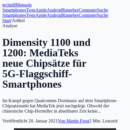
tech
pill
Magazin
Smartphones
Tests
Apple
Android
Ratgeber
Computer
Suche
Smartphones
Tests
Apple
Android
Ratgeber
Computer
Suche
Start
/
Artikel
Analyse
Dimensity 1100 und
1200: MediaTeks
neue Chipsätze für
5G-Flaggschiff-
Smartphones
Im Kampf gegen Qualcomms Dominanz auf dem Smartphone-
Chipsatzmarkt hat MediaTek jetzt nachgelegt. Obwohl der
chinesische Chip-Hersteller in absehbarer Zeit keine...
Veröffentlicht
20. Januar 2021
Von
Martin Frost
2
Min. Lesezeit