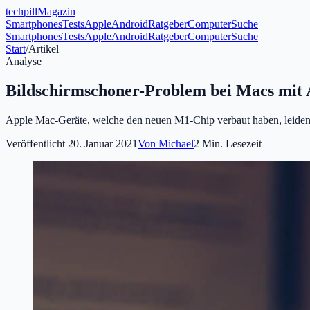
tech
pill
Magazin
Smartphones
Tests
Apple
Android
Ratgeber
Computer
Suche
Smartphones
Tests
Apple
Android
Ratgeber
Computer
Suche
Start
/
Artikel
Analyse
Bildschirmschoner-Problem bei Macs mit
Apple Mac-Geräte, welche den neuen M1-Chip verbaut haben, leiden de
Veröffentlicht
20. Januar 2021
Von
Michael
2
Min. Lesezeit