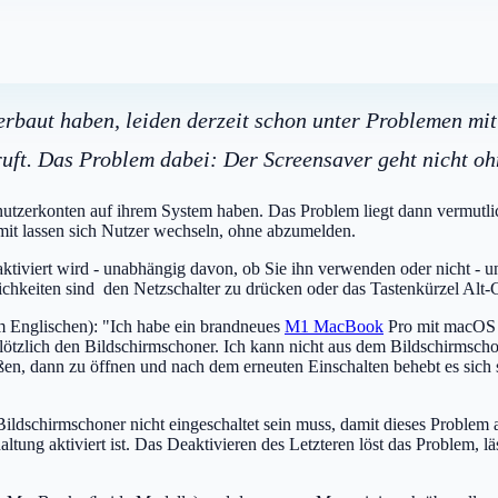
baut haben, leiden derzeit schon unter Problemen mit 
uft. Das Problem dabei: Der Screensaver geht nicht oh
nutzerkonten auf ihrem System haben. Das Problem liegt dann vermutl
mit lassen sich Nutzer wechseln, ohne abzumelden.
aktiviert wird - unabhängig davon, ob Sie ihn verwenden oder nicht - un
ichkeiten sind den Netzschalter zu drücken oder das Tastenkürzel A
m Englischen): "Ich habe ein brandneues
M1 MacBook
Pro mit macOS 1
plötzlich den Bildschirmschoner. Ich kann nicht aus dem Bildschirmscho
en, dann zu öffnen und nach dem erneuten Einschalten behebt es sich s
Bildschirmschoner nicht eingeschaltet sein muss, damit dieses Problem 
ng aktiviert ist. Das Deaktivieren des Letzteren löst das Problem, läss