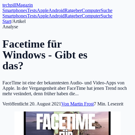
tech
pill
Magazin
Smartphones
Tests
Apple
Android
Ratgeber
Computer
Suche
Smartphones
Tests
Apple
Android
Ratgeber
Computer
Suche
Start
/
Artikel
Analyse
Facetime für
Windows - Gibt es
das?
FaceTime ist eine der bekanntesten Audio- und Video-Apps von
Apple. In der Vergangenheit aber FaceTime hat jenen Trend noch
mehr verändert, denn früher haben die...
Veröffentlicht
20. August 2021
Von
Martin Frost
7
Min. Lesezeit