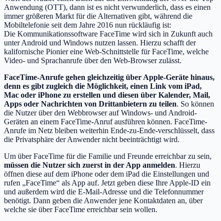
Anwendung (OTT), dann ist es nicht verwunderlich, dass es einen
immer größeren Markt für die Alternativen gibt, während die
Mobiltelefonie seit dem Jahre 2016 nun rückläufig ist:
Die Kommunikationssoftware FaceTime wird sich in Zukunft auch
unter Android und Windows nutzen lassen. Hierzu schafft der
kalifornische Pionier eine Web-Schnittstelle für FaceTime, welche
Video- und Sprachanrufe über den Web-Browser zulässt.
FaceTime-Anrufe gehen gleichzeitig über Apple-Geräte hinaus,
denn es gibt zugleich die Möglichkeit, einen Link vom iPad,
Mac oder iPhone zu erstellen und diesen über Kalender, Mail,
Apps oder Nachrichten von Drittanbietern zu teilen
. So können
die Nutzer über den Webbrowser auf Windows- und Android-
Geräten an einem FaceTime-Anruf ausführen können. FaceTime-
Anrufe im Netz bleiben weiterhin Ende-zu-Ende-verschlüsselt, dass
die Privatsphäre der Anwender nicht beeinträchtigt wird.
Um über FaceTime für die Familie und Freunde erreichbar zu sein,
müssen die Nutzer sich zuerst in der App anmelden
. Hierzu
öffnen diese auf dem iPhone oder dem iPad die Einstellungen und
rufen „FaceTime“ als App auf. Jetzt geben diese Ihre Apple-ID ein
und außerdem wird die E-Mail-Adresse und die Telefonnummer
benötigt. Dann geben die Anwender jene Kontaktdaten an, über
welche sie über FaceTime erreichbar sein wollen.