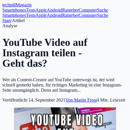
tech
pill
Magazin
Smartphones
Tests
Apple
Android
Ratgeber
Computer
Suche
Smartphones
Tests
Apple
Android
Ratgeber
Computer
Suche
Start
/
Artikel
Analyse
YouTube Video auf
Instagram teilen -
Geht das?
Wer als Content-Creator auf YouTube unterwegs ist, der wird
schnell gemerkt haben, für richtiges Marketing ist eine Instagram-
Seite unumgänglich. Denn auf Instagram...
Veröffentlicht
14. September 2021
Von
Martin Frost
4
Min. Lesezeit