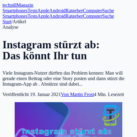
tech
pill
Magazin
Smartphones
Tests
Apple
Android
Ratgeber
Computer
Suche
Smartphones
Tests
Apple
Android
Ratgeber
Computer
Suche
Start
/
Artikel
Analyse
Instagram stürzt ab:
Das könnt Ihr tun
Viele Instagram-Nutzer dürften das Problem kennen: Man will
gerade einen Beitrag oder eine Story posten und dann stürzt die
Instagram-App ab . Abstürze sind dabei...
Veröffentlicht
19. Januar 2021
Von
Martin Frost
4
Min. Lesezeit