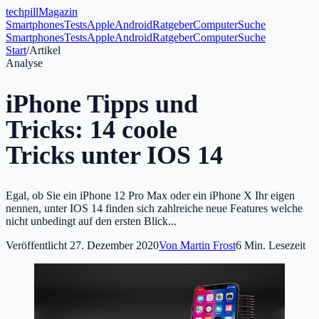
tech
pill
Magazin
Smartphones
Tests
Apple
Android
Ratgeber
Computer
Suche
Smartphones
Tests
Apple
Android
Ratgeber
Computer
Suche
Start
/
Artikel
Analyse
iPhone Tipps und
Tricks: 14 coole
Tricks unter IOS 14
Egal, ob Sie ein iPhone 12 Pro Max oder ein iPhone X Ihr eigen
nennen, unter IOS 14 finden sich zahlreiche neue Features welche
nicht unbedingt auf den ersten Blick...
Veröffentlicht
27. Dezember 2020
Von
Martin Frost
6
Min. Lesezeit