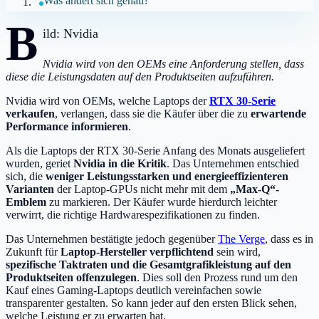
Was ändert sich genau?
B
ild: Nvidia
Nvidia wird von den OEMs eine Anforderung stellen, dass
diese die Leistungsdaten auf den Produktseiten aufzuführen.
Nvidia wird von OEMs, welche Laptops der
RTX 30-Serie
verkaufen
, verlangen, dass sie die Käufer über die zu
erwartende
Performance informieren
.
Als die Laptops der RTX 30-Serie Anfang des Monats ausgeliefert
wurden, geriet
Nvidia in die Kritik
. Das Unternehmen entschied
sich, die
weniger Leistungsstarken und energieeffizienteren
Varianten
der Laptop-GPUs nicht mehr mit dem
„Max-Q“-
Emblem
zu markieren. Der Käufer wurde hierdurch leichter
verwirrt, die richtige Hardwarespezifikationen zu finden.
Das Unternehmen bestätigte jedoch gegenüber
The Verge
, dass es in
Zukunft für
Laptop-Hersteller verpflichtend
sein wird,
spezifische Taktraten und die Gesamtgrafikleistung auf den
Produktseiten offenzulegen
. Dies soll den Prozess rund um den
Kauf eines Gaming-Laptops deutlich vereinfachen sowie
transparenter gestalten. So kann jeder auf den ersten Blick sehen,
welche Leistung er zu erwarten hat.