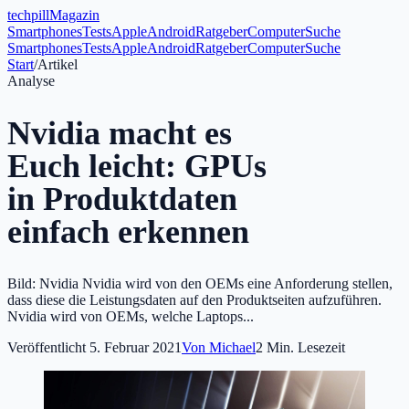
tech
pill
Magazin
Smartphones
Tests
Apple
Android
Ratgeber
Computer
Suche
Smartphones
Tests
Apple
Android
Ratgeber
Computer
Suche
Start
/
Artikel
Analyse
Nvidia macht es
Euch leicht: GPUs
in Produktdaten
einfach erkennen
Bild: Nvidia Nvidia wird von den OEMs eine Anforderung stellen,
dass diese die Leistungsdaten auf den Produktseiten aufzuführen.
Nvidia wird von OEMs, welche Laptops...
Veröffentlicht
5. Februar 2021
Von
Michael
2
Min. Lesezeit