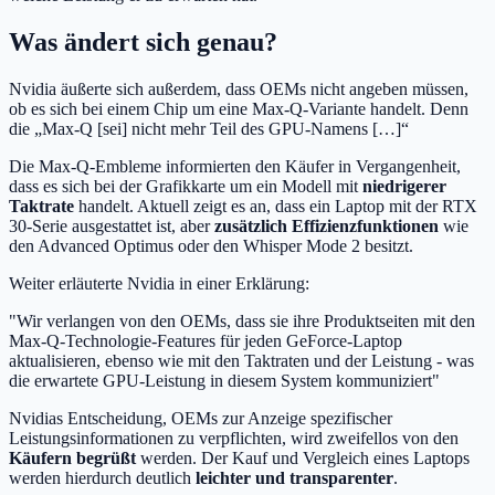
Was ändert sich genau?
Nvidia äußerte sich außerdem, dass OEMs nicht angeben müssen,
ob es sich bei einem Chip um eine Max-Q-Variante handelt. Denn
die „Max-Q [sei] nicht mehr Teil des GPU-Namens […]“
Die Max-Q-Embleme informierten den Käufer in Vergangenheit,
dass es sich bei der Grafikkarte um ein Modell mit
niedrigerer
Taktrate
handelt. Aktuell zeigt es an, dass ein Laptop mit der RTX
30-Serie ausgestattet ist, aber
zusätzlich Effizienzfunktionen
wie
den Advanced Optimus oder den Whisper Mode 2 besitzt.
Weiter erläuterte Nvidia in einer Erklärung:
"Wir verlangen von den OEMs, dass sie ihre Produktseiten mit den
Max-Q-Technologie-Features für jeden GeForce-Laptop
aktualisieren, ebenso wie mit den Taktraten und der Leistung - was
die erwartete GPU-Leistung in diesem System kommuniziert"
Nvidias Entscheidung, OEMs zur Anzeige spezifischer
Leistungsinformationen zu verpflichten, wird zweifellos von den
Käufern begrüßt
werden. Der Kauf und Vergleich eines Laptops
werden hierdurch deutlich
leichter und transparenter
.