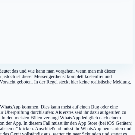
edeutet das und wie kann man vorgehen, wenn man mit dieser
 jedoch ist dieser Messengerdienst komplett kostenfrei und
orsicht geboten. In der Regel steckt hier keine realistische Meldung,
on WhatsApp kommen. Dies kann meist auf einen Bug oder eine
r Überprüfung durchlaufen: Als erstes seid ihr dazu aufgerufen zu
. In den meisten Fällen verlangt WhatsApp lediglich nach einem
ion der App. In diesem Fall müsst ihr den App Store (bei iOS Geräten)
alisieren” klicken. Anschließend müsst ihr WhatsApp neu starten und
das Gerät vollständig aus, wartet ein paar Sekunden und startet es