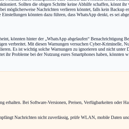
tioniert. Sollten die obigen Schritte keine Abhilfe schaffen, könnt ih
dabei möglicherweise Nachrichten verlieren könntet, falls kein Backup e
Einstellungen könnten dazu führen, dass WhatsApp denkt, es sei abge
cheint, könnten hinter der „WhatsApp abgelaufen“ Benachrichtigung 
eigen verbreitet. Mit diesen Warnungen versuchen Cyber-Kriminelle, Nu
ieren. Es ist wichtig solche Warnungen zu ignorieren und nicht unter 
lltet ihr Probleme bei der Nutzung eures Smartphones haben, könnten 
ung erhalten. Bei Software-Versionen, Preisen, Verfügbarkeiten oder H
 empfängt Nachrichten nicht zuverlässig, prüfe WLAN, mobile Daten und