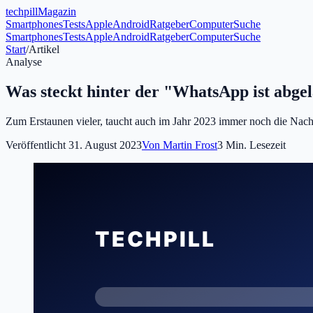
tech
pill
Magazin
Smartphones
Tests
Apple
Android
Ratgeber
Computer
Suche
Smartphones
Tests
Apple
Android
Ratgeber
Computer
Suche
Start
/
Artikel
Analyse
Was steckt hinter der "WhatsApp ist abge
Zum Erstaunen vieler, taucht auch im Jahr 2023 immer noch die Nach
Veröffentlicht
31. August 2023
Von
Martin Frost
3
Min. Lesezeit