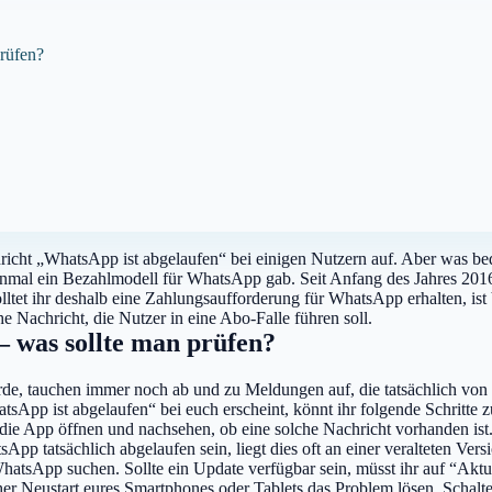
prüfen?
richt „WhatsApp ist abgelaufen“ bei einigen Nutzern auf. Aber was b
einmal ein Bezahlmodell für WhatsApp gab. Seit Anfang des Jahres 2016
tet ihr deshalb eine Zahlungsaufforderung für WhatsApp erhalten, ist V
e Nachricht, die Nutzer in eine Abo-Falle führen soll.
– was sollte man prüfen?
urde, tauchen immer noch ab und zu Meldungen auf, die tatsächlich v
pp ist abgelaufen“ bei euch erscheint, könnt ihr folgende Schritte zu
r die App öffnen und nachsehen, ob eine solche Nachricht vorhanden ist
pp tatsächlich abgelaufen sein, liegt dies oft an einer veralteten Vers
atsApp suchen. Sollte ein Update verfügbar sein, müsst ihr auf “Aktu
 Neustart eures Smartphones oder Tablets das Problem lösen. Schaltet 