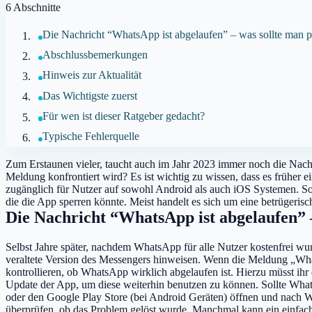
6
Abschnitte
Die Nachricht “WhatsApp ist abgelaufen” – was sollte man 
Abschlussbemerkungen
Hinweis zur Aktualität
Das Wichtigste zuerst
Für wen ist dieser Ratgeber gedacht?
Typische Fehlerquelle
Zum Erstaunen vieler, taucht auch im Jahr 2023 immer noch die Nach
Meldung konfrontiert wird? Es ist wichtig zu wissen, dass es früher 
zugänglich für Nutzer auf sowohl Android als auch iOS Systemen. Soll
die die App sperren könnte. Meist handelt es sich um eine betrügerisch
Die Nachricht “WhatsApp ist abgelaufen” 
Selbst Jahre später, nachdem WhatsApp für alle Nutzer kostenfrei w
veraltete Version des Messengers hinweisen. Wenn die Meldung „WhatsA
kontrollieren, ob WhatsApp wirklich abgelaufen ist. Hierzu müsst ih
Update der App, um diese weiterhin benutzen zu können. Sollte WhatsA
oder den Google Play Store (bei Android Geräten) öffnen und nach Wh
überprüfen, ob das Problem gelöst wurde. Manchmal kann ein einfacher