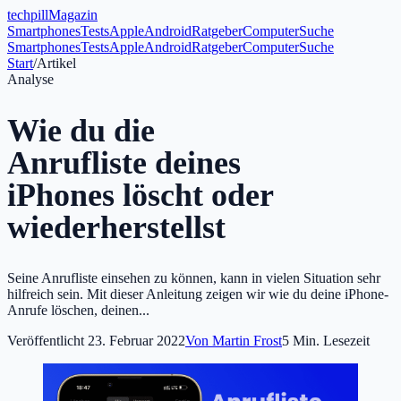
tech
pill
Magazin
Smartphones
Tests
Apple
Android
Ratgeber
Computer
Suche
Smartphones
Tests
Apple
Android
Ratgeber
Computer
Suche
Start
/
Artikel
Analyse
Wie du die
Anrufliste deines
iPhones löscht oder
wiederherstellst
Seine Anrufliste einsehen zu können, kann in vielen Situation sehr
hilfreich sein. Mit dieser Anleitung zeigen wir wie du deine iPhone-
Anrufe löschen, deinen...
Veröffentlicht
23. Februar 2022
Von
Martin Frost
5
Min. Lesezeit