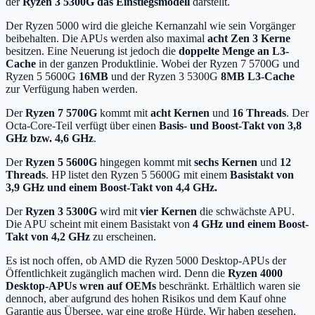
der
Ryzen 3 5300G das Einstiegsmodell
darstellt.
Der Ryzen 5000 wird die gleiche Kernanzahl wie sein Vorgänger
beibehalten. Die APUs werden also maximal
acht Zen 3 Kerne
besitzen. Eine Neuerung ist jedoch die
doppelte Menge an L3-
Cache
in der ganzen Produktlinie. Wobei der Ryzen 7 5700G und
Ryzen 5 5600G
16MB
und der Ryzen 3 5300G
8MB L3-Cache
zur Verfügung haben werden.
Der
Ryzen 7 5700G
kommt mit
acht Kernen
und
16 Threads
. Der
Octa-Core-Teil verfügt über einen
Basis- und Boost-Takt von 3,8
GHz bzw. 4,6 GHz
.
Der
Ryzen 5 5600G
hingegen kommt mit
sechs
Kernen
und
12
Threads
. HP listet den Ryzen 5 5600G mit einem
Basistakt von
3,9 GHz und einem Boost-Takt von 4,4 GHz.
Der
Ryzen 3 5300G
wird mit
vier
Kernen
die schwächste APU.
Die APU scheint mit einem Basistakt von
4 GHz und einem Boost-
Takt von 4,2 GHz
zu erscheinen.
Es ist noch offen, ob AMD die Ryzen 5000 Desktop-APUs der
Öffentlichkeit zugänglich machen wird. Denn die
Ryzen 4000
Desktop-APUs wren auf OEMs
beschränkt. Erhältlich waren sie
dennoch, aber aufgrund des hohen Risikos und dem Kauf ohne
Garantie aus Übersee, war eine große Hürde. Wir haben gesehen,