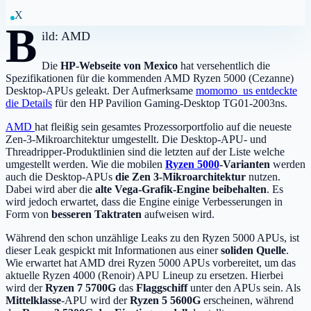
X
B
ild: AMD
Die
HP-Webseite von Mexico
hat versehentlich die
Spezifikationen für die kommenden AMD Ryzen 5000 (Cezanne)
Desktop-APUs geleakt. Der Aufmerksame
momomo_us entdeckte
die Details
für den HP Pavilion Gaming-Desktop TG01-2003ns.
AMD
hat fleißig sein gesamtes Prozessorportfolio auf die neueste
Zen-3-Mikroarchitektur umgestellt. Die Desktop-APU- und
Threadripper-Produktlinien sind die letzten auf der Liste welche
umgestellt werden. Wie die mobilen
Ryzen 5000
-Varianten
werden
auch die Desktop-APUs
die Zen 3-Mikroarchitektur
nutzen.
Dabei wird aber die
alte Vega-Grafik-Engine beibehalten
. Es
wird jedoch erwartet, dass die Engine einige Verbesserungen in
Form von
besseren Taktraten
aufweisen wird.
Während den schon unzählige Leaks zu den Ryzen 5000 APUs, ist
dieser Leak gespickt mit Informationen aus einer
soliden Quelle
.
Wie erwartet hat AMD drei Ryzen 5000 APUs vorbereitet, um das
aktuelle Ryzen 4000 (Renoir) APU Lineup zu ersetzen. Hierbei
wird der
Ryzen 7 5700G
das
Flaggschiff
unter den APUs sein. Als
Mittelklasse
-APU wird der
Ryzen 5 5600G
erscheinen, während