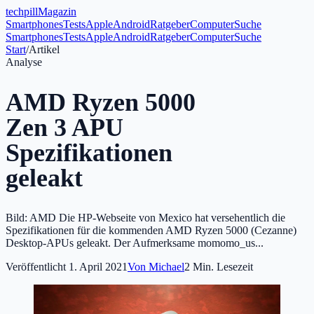
tech
pill
Magazin
Smartphones
Tests
Apple
Android
Ratgeber
Computer
Suche
Smartphones
Tests
Apple
Android
Ratgeber
Computer
Suche
Start
/
Artikel
Analyse
AMD Ryzen 5000
Zen 3 APU
Spezifikationen
geleakt
Bild: AMD Die HP-Webseite von Mexico hat versehentlich die
Spezifikationen für die kommenden AMD Ryzen 5000 (Cezanne)
Desktop-APUs geleakt. Der Aufmerksame momomo_us...
Veröffentlicht
1. April 2021
Von
Michael
2
Min. Lesezeit