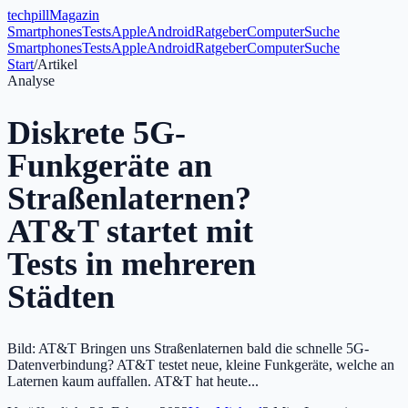
tech
pill
Magazin
Smartphones
Tests
Apple
Android
Ratgeber
Computer
Suche
Smartphones
Tests
Apple
Android
Ratgeber
Computer
Suche
Start
/
Artikel
Analyse
Diskrete 5G-
Funkgeräte an
Straßenlaternen?
AT&T startet mit
Tests in mehreren
Städten
Bild: AT&T Bringen uns Straßenlaternen bald die schnelle 5G-
Datenverbindung? AT&T testet neue, kleine Funkgeräte, welche an
Laternen kaum auffallen. AT&T hat heute...