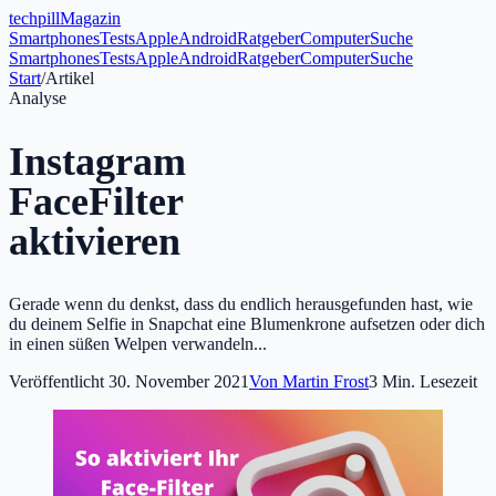
tech
pill
Magazin
Smartphones
Tests
Apple
Android
Ratgeber
Computer
Suche
Smartphones
Tests
Apple
Android
Ratgeber
Computer
Suche
Start
/
Artikel
Analyse
Instagram
FaceFilter
aktivieren
Gerade wenn du denkst, dass du endlich herausgefunden hast, wie
du deinem Selfie in Snapchat eine Blumenkrone aufsetzen oder dich
in einen süßen Welpen verwandeln...
Veröffentlicht
30. November 2021
Von
Martin Frost
3
Min. Lesezeit