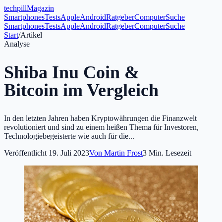
tech
pill
Magazin
Smartphones
Tests
Apple
Android
Ratgeber
Computer
Suche
Smartphones
Tests
Apple
Android
Ratgeber
Computer
Suche
Start
/
Artikel
Analyse
Shiba Inu Coin &
Bitcoin im Vergleich
In den letzten Jahren haben Kryptowährungen die Finanzwelt
revolutioniert und sind zu einem heißen Thema für Investoren,
Technologiebegeisterte wie auch für die...
Veröffentlicht
19. Juli 2023
Von
Martin Frost
3
Min. Lesezeit