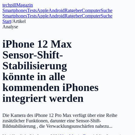
tech
pill
Magazin
Smartphones
Tests
Apple
Android
Ratgeber
Computer
Suche
Smartphones
Tests
Apple
Android
Ratgeber
Computer
Suche
Start
/
Artikel
Analyse
iPhone 12 Max
Sensor-Shift-
Stabilisierung
könnte in alle
kommenden iPhones
integriert werden
Die Kamera des iPhone 12 Pro Max verfügt über eine Reihe
zusätzlicher Funktionen, darunter eine Sensor-Shift-
Bildstabilisierung , die Verwacklungsunschärfen nahezu...