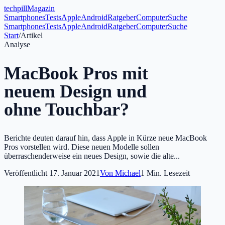
tech
pill
Magazin
Smartphones
Tests
Apple
Android
Ratgeber
Computer
Suche
Smartphones
Tests
Apple
Android
Ratgeber
Computer
Suche
Start
/
Artikel
Analyse
MacBook Pros mit
neuem Design und
ohne Touchbar?
Berichte deuten darauf hin, dass Apple in Kürze neue MacBook
Pros vorstellen wird. Diese neuen Modelle sollen
überraschenderweise ein neues Design, sowie die alte...
Veröffentlicht
17. Januar 2021
Von
Michael
1
Min. Lesezeit