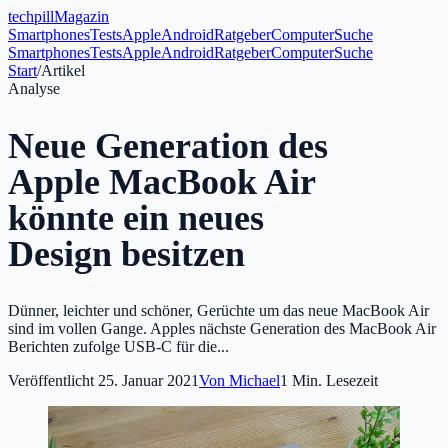
tech
pill
Magazin
Smartphones
Tests
Apple
Android
Ratgeber
Computer
Suche
Smartphones
Tests
Apple
Android
Ratgeber
Computer
Suche
Start
/
Artikel
Analyse
Neue Generation des
Apple MacBook Air
könnte ein neues
Design besitzen
Dünner, leichter und schöner, Gerüchte um das neue MacBook Air
sind im vollen Gange. Apples nächste Generation des MacBook Air
Berichten zufolge USB-C für die...
Veröffentlicht
25. Januar 2021
Von
Michael
1
Min. Lesezeit