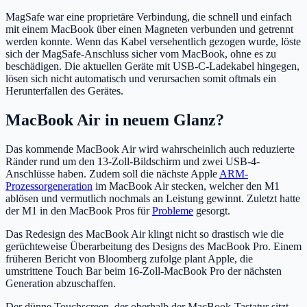
MagSafe war eine proprietäre Verbindung, die schnell und einfach
mit einem MacBook über einen Magneten verbunden und getrennt
werden konnte. Wenn das Kabel versehentlich gezogen wurde, löste
sich der MagSafe-Anschluss sicher vom MacBook, ohne es zu
beschädigen. Die aktuellen Geräte mit USB-C-Ladekabel hingegen,
lösen sich nicht automatisch und verursachen somit oftmals ein
Herunterfallen des Gerätes.
MacBook Air in neuem Glanz?
Das kommende MacBook Air wird wahrscheinlich auch reduzierte
Ränder rund um den 13-Zoll-Bildschirm und zwei USB-4-
Anschlüsse haben. Zudem soll die nächste Apple
ARM-
Prozessorgeneration
im MacBook Air stecken, welcher den M1
ablösen und vermutlich nochmals an Leistung gewinnt. Zuletzt hatte
der M1 in den MacBook Pros für
Probleme
gesorgt.
Das Redesign des MacBook Air klingt nicht so drastisch wie die
gerüchteweise Überarbeitung des Designs des MacBook Pro. Einem
früheren Bericht von Bloomberg zufolge plant Apple, die
umstrittene Touch Bar beim 16-Zoll-MacBook Pro der nächsten
Generation abzuschaffen.
Der dünne Touchscreen, der oberhalb der MacBook-Tastatur sitzt,